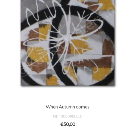
When Autumn comes
NIET BEOORDEELD
€
50,00
ADD TO CART