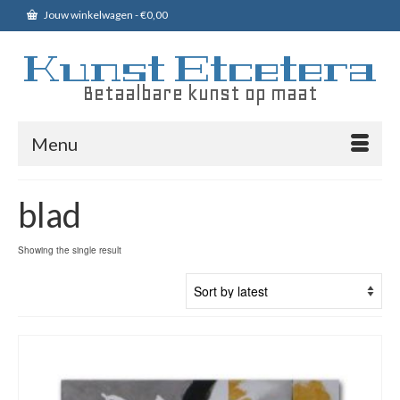
Jouw winkelwagen
-
€
0,00
Kunst Etcetera
Betaalbare kunst op maat
Menu
blad
Showing the single result