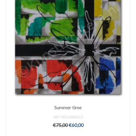
Summer time
NIET BEOORDEELD
Original
Current
€
75,00
€
60,00
price
price
ADD TO CART