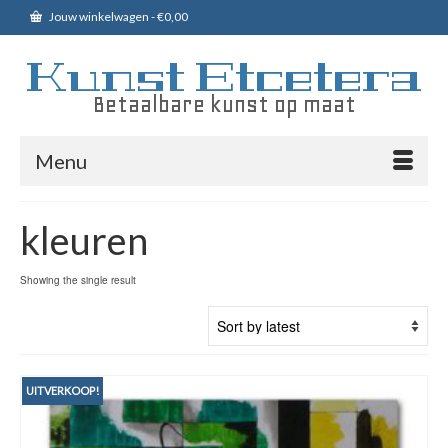
Jouw winkelwagen
-
€
0,00
Kunst Etcetera
Betaalbare kunst op maat
Menu
kleuren
Showing the single result
UITVERKOOP!