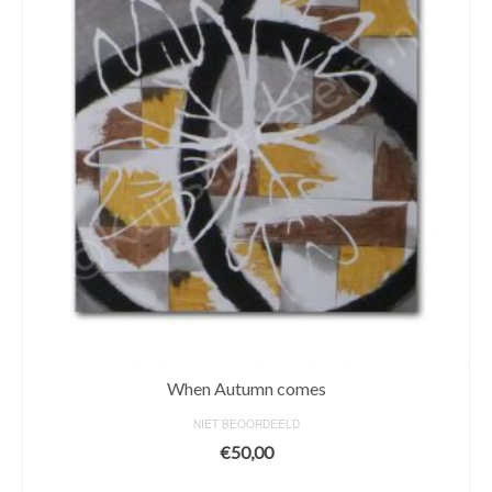
When Autumn comes
NIET BEOORDEELD
€
50,00
ADD TO CART