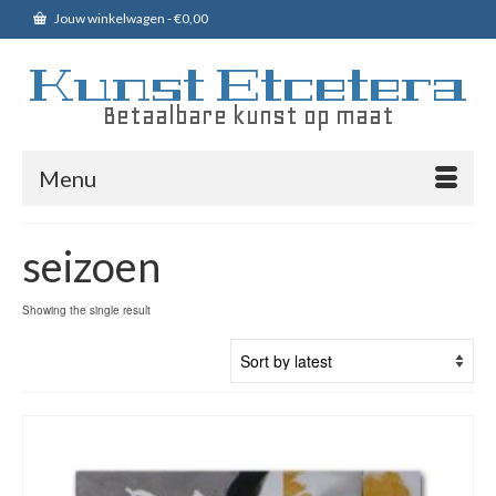
Jouw winkelwagen
-
€
0,00
Kunst Etcetera
Betaalbare kunst op maat
Menu
seizoen
Showing the single result