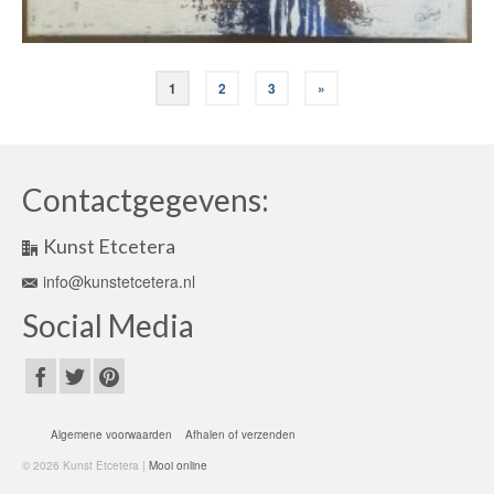
1
2
3
»
Contactgegevens:
Kunst Etcetera
info@kunstetcetera.nl
Social Media
Algemene voorwaarden
Afhalen of verzenden
© 2026 Kunst Etcetera |
Mooi online